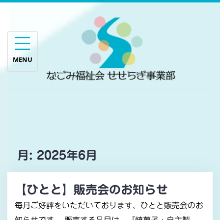
Skip
to
content
月:
2025年6月
【ひとと】販売会のお知らせ
毎月ご好評をいただいております、ひとと販売会のお
知らせです。 販売する品目は、『焼菓子・自主製